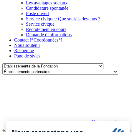
Les avantages sociaux
Candidature spontanée
Poste ouvert
Service civique : Que sont-ils devenus ?
Service civique
Recrutement en cours
Demande d'informations
Contact [*Coordonnées*]
Nous soutenir
Recherche
Page de styles
Établissements
de
Établissements
la
partenaires
Fondation
Nous soutenir
Établissement à but non lucratif reconnu d’utilité publique par décret 