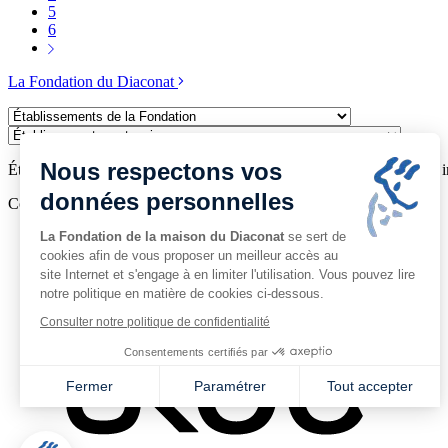
5
6
La Fondation du Diaconat
Établissements
de
Établissements
la
partenaires
Nous respectons vos
Fondation
Établissement à but non lucratif reconnu d’utilité publique par décret 
données personnelles
Copyright © 2026 fondation-diaconat.fr
La Fondation de la maison du Diaconat
se sert de
Mentions légales
Politique de confidentialité
cookies afin de vous proposer un meilleur accès au
Cookies
site Internet et s'engage à en limiter l'utilisation. Vous pouvez lire
Plan du site
notre politique en matière de cookies ci-dessous.
Consulter notre politique de confidentialité
Consentements certifiés par
Fermer
Paramétrer
Tout accepter
Axeptio consent
Plateforme de Gestion du Consentement : Personnalisez vo