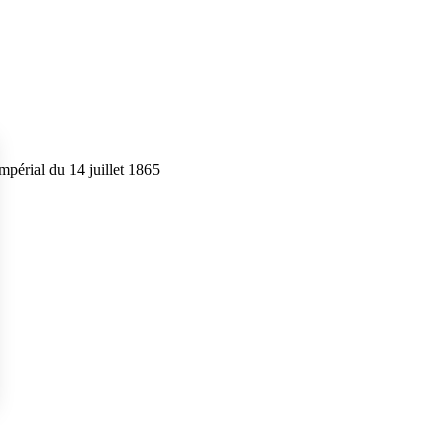
impérial du 14 juillet 1865
s Options