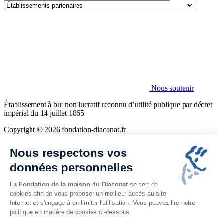
de
Établissements
la
partenaires
Fondation
Nous soutenir
Établissement à but non lucratif reconnu d’utilité publique par décret
impérial du 14 juillet 1865
Copyright © 2026 fondation-diaconat.fr
Mentions légales
Nous respectons vos
Politique de confidentialité
Cookies
données personnelles
Plan du site
La Fondation de la maison du Diaconat
se sert de
cookies afin de vous proposer un meilleur accès au site
Internet et s'engage à en limiter l'utilisation. Vous pouvez lire notre
politique en matière de cookies ci-dessous.